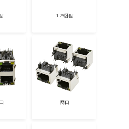
立贴
1.25卧贴
口
网口