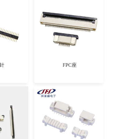
针
FPC座