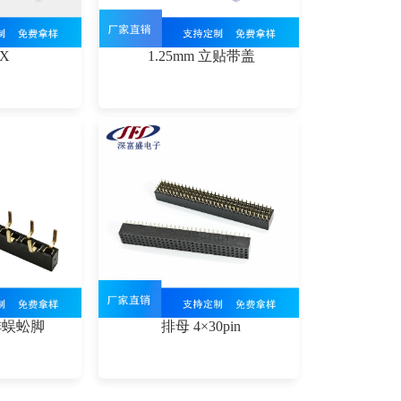
FX
1.25mm 立贴带盖
单排蜈蚣脚
排母 4×30pin