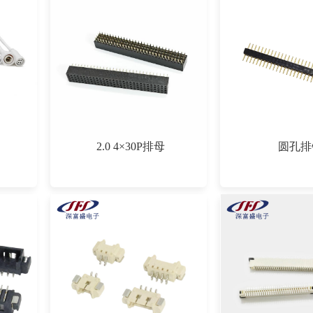
2.0 4×30P排母
圆孔排